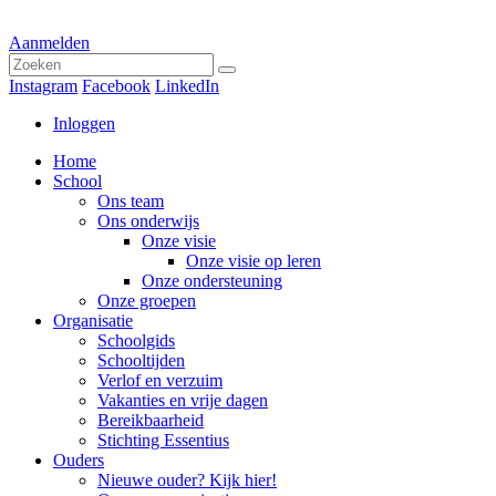
Aanmelden
Instagram
Facebook
LinkedIn
Inloggen
Home
School
Ons team
Ons onderwijs
Onze visie
Onze visie op leren
Onze ondersteuning
Onze groepen
Organisatie
Schoolgids
Schooltijden
Verlof en verzuim
Vakanties en vrije dagen
Bereikbaarheid
Stichting Essentius
Ouders
Nieuwe ouder? Kijk hier!