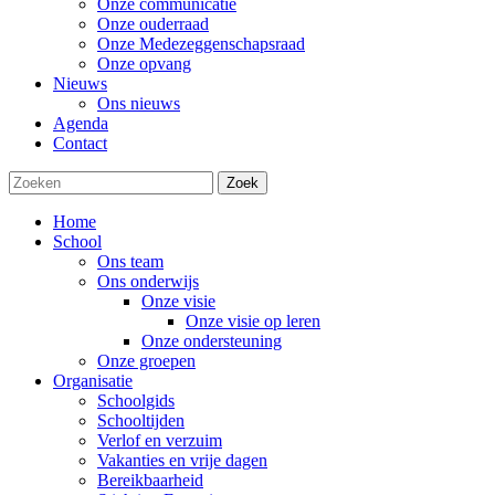
Onze communicatie
Onze ouderraad
Onze Medezeggenschapsraad
Onze opvang
Nieuws
Ons nieuws
Agenda
Contact
Zoek
Home
School
Ons team
Ons onderwijs
Onze visie
Onze visie op leren
Onze ondersteuning
Onze groepen
Organisatie
Schoolgids
Schooltijden
Verlof en verzuim
Vakanties en vrije dagen
Bereikbaarheid